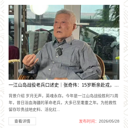
一江山岛战役老兵口述史｜张奇伟：15岁断亲赴戎，一生无悔守山河
背景介绍 岁月无声，英魂永存。今年是一江山岛战役胜利71周
年，昔日浴血海疆的革命老兵，大多已至耄耋之年。为抢救性
留存珍贵战地史料、活化红...
查看详情
发布时间：
2026/05/28