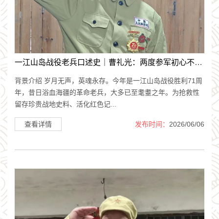
一江山岛战役老兵口述史｜曹礼光：两度参军初心不改，潜伏侦察屡..
背景介绍 岁月无声，英魂永存。今年是一江山岛战役胜利71周
年，昔日浴血海疆的革命老兵，大多已至耄耋之年。为抢救性
留存珍贵战地史料、活化红色记...
查看详情
发布时间：
2026/06/06