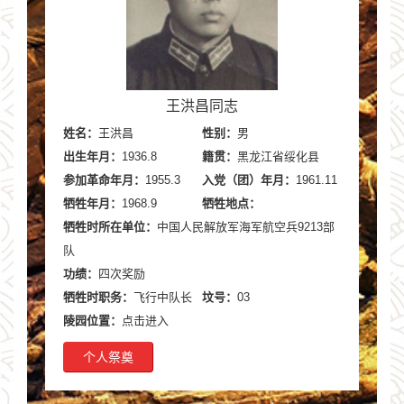
王洪昌同志
姓名：
王洪昌
性别：
男
出生年月：
1936.8
籍贯：
黑龙江省绥化县
参加革命年月：
1955.3
入党（团）年月：
1961.11
牺牲年月：
1968.9
牺牲地点：
牺牲时所在单位：
中国人民解放军海军航空兵9213部
队
功绩：
四次奖励
牺牲时职务：
飞行中队长
坟号：
03
陵园位置：
点击进入
个人祭奠