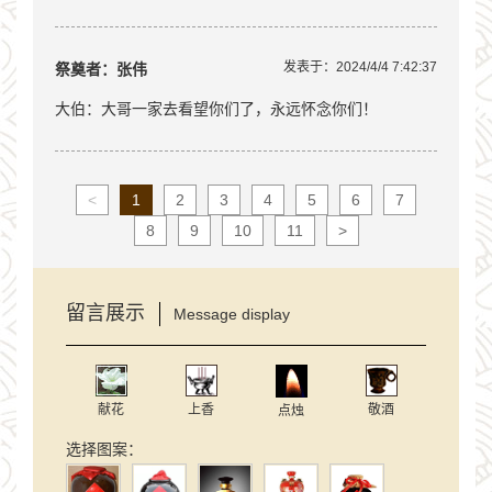
发表于：2024/4/4 7:42:37
祭奠者：张伟
大伯：大哥一家去看望你们了，永远怀念你们！
<
1
2
3
4
5
6
7
8
9
10
11
>
留言展示
Message display
献花
上香
敬酒
点烛
选择图案：