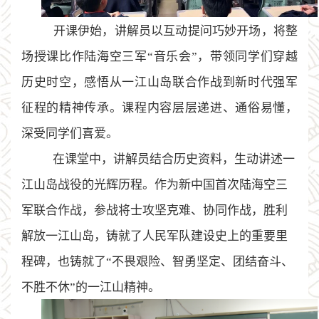
开课伊始，讲解员以互动提问巧妙开场，将整
场授课比作陆海空三军
“音乐会”，带领同学们穿越
历史时空，感悟从一江山岛联合作战到新时代强军
征程的精神传承。课程内容层层递进、通俗易懂，
深受同学们喜爱。
在课堂中，讲解员结合历史资料，生动讲述
一
江山岛战役
的光辉历程。作为新中国首次陆海空三
军联合作战，参战将士攻坚克难、协同作战，胜利
解放一江山岛，铸就了人民军队建设史上的重要里
程碑，也铸就了“不畏艰险、智勇坚定、团结奋斗、
不胜不休”的一江山精神。