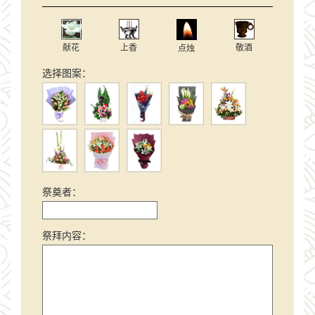
献花
上香
敬酒
点烛
选择图案：
祭奠者：
祭拜内容：