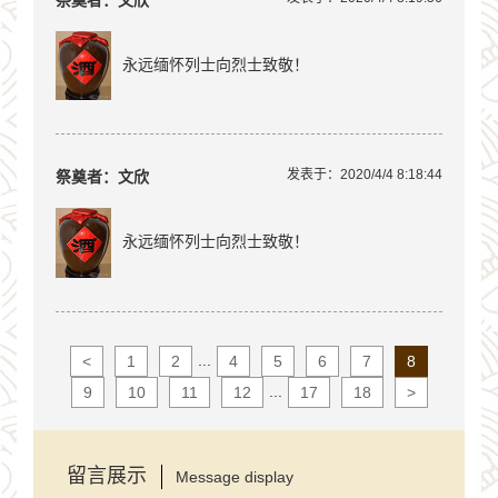
永远缅怀列士向烈士致敬！
发表于：2020/4/4 8:18:44
祭奠者：文欣
永远缅怀列士向烈士致敬！
...
<
1
2
4
5
6
7
8
...
9
10
11
12
17
18
>
留言展示
Message display