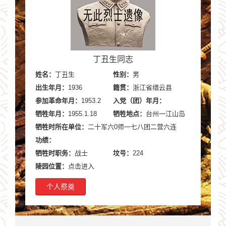
丁丑生同志
姓名：
丁丑生
性别：
男
出生年月：
1936
籍贯：
浙江省缙云县
参加革命年月：
1953.2
入党（团）年月：
牺牲年月：
1955.1.18
牺牲地点：
台州一江山岛
牺牲时所在单位：
二十军六0师一七八团二营六连
功绩：
牺牲时职务：
战士
坟号：
224
陵园位置：
点击进入
个人祭奠