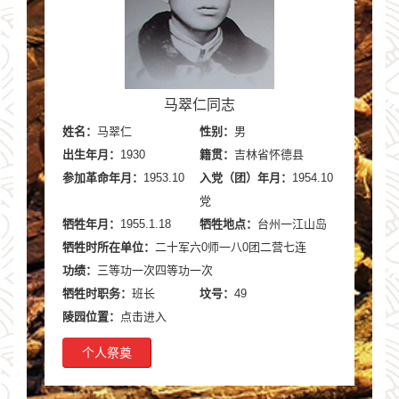
马翠仁同志
姓名：
马翠仁
性别：
男
出生年月：
1930
籍贯：
吉林省怀德县
参加革命年月：
1953.10
入党（团）年月：
1954.10
党
牺牲年月：
1955.1.18
牺牲地点：
台州一江山岛
牺牲时所在单位：
二十军六0师一八0团二营七连
功绩：
三等功一次四等功一次
牺牲时职务：
班长
坟号：
49
陵园位置：
点击进入
个人祭奠