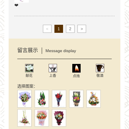
❤️
<
1
2
>
留言展示
Message display
献花
上香
敬酒
点烛
选择图案：